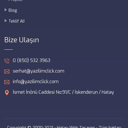
Blog
Teklif Al!
Bize Ulaşın
0 (850) 532 3963
serhat@yazilimclick.com
info@yazilimclick.com
İsmet İnönü Caddesi No:91/C / İskenderun / Hatay
Copyright © 2000-2021 -
Hatay Web Tasarım
- Tüm hakları